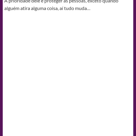
A prioridade dele é proteger as pessoas, exceto quando
alguém atira alguma coisa, aí tudo muda…