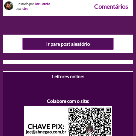
Postado por
Joe Loreto
Comentários
em
Gifs
Ir para post aleatório
Leitores online:
Colabore com o site: