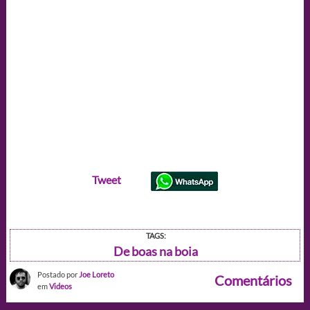
Tweet
TAGS:
De boas na boia
Postado por
Joe Loreto
Comentários
em
Videos