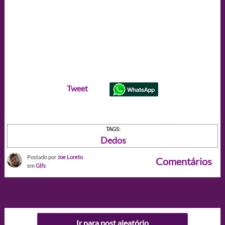
Tweet
TAGS:
Dedos
Postado por
Joe Loreto
Comentários
em
Gifs
Ir para post aleatório