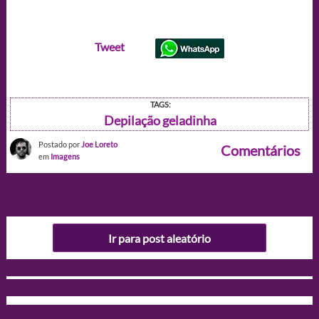
Tweet
TAGS:
Depilação geladinha
Postado por
Joe Loreto
Comentários
em
Imagens
Ir para post aleatório