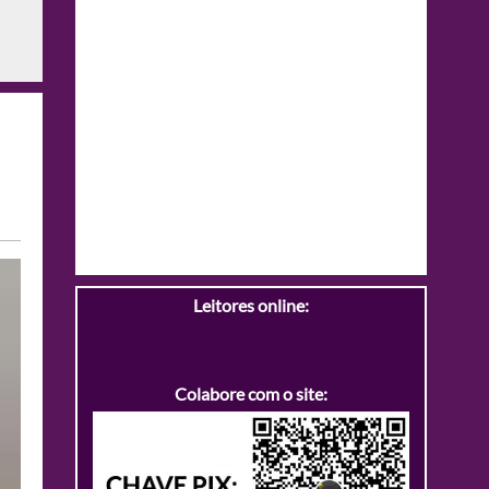
Leitores online:
Colabore com o site: