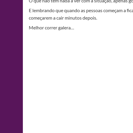
O que não tem nada a ver com a situação, apenas gos
E lembrando que quando as pessoas começam a fica
começarem a cair minutos depois.
Melhor correr galera…