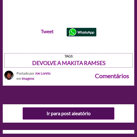
Tweet
TAGS:
DEVOLVE A MAKITA RAMSES
Postado por
Joe Loreto
Comentários
em
Imagens
Ir para post aleatório