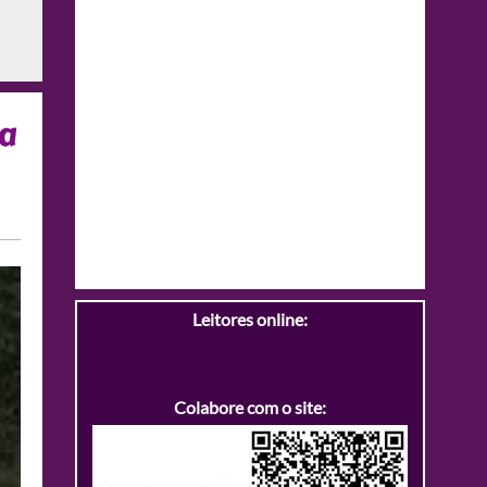
la
Leitores online:
Colabore com o site: