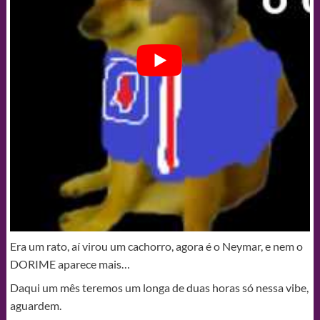
Era um rato, aí virou um cachorro, agora é o Neymar, e nem o
DORIME aparece mais…
Daqui um mês teremos um longa de duas horas só nessa vibe,
aguardem.