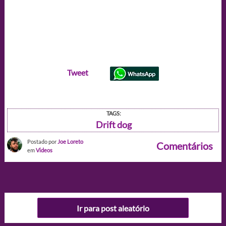
Tweet
TAGS:
Drift dog
Postado por
Joe Loreto
Comentários
em
Videos
Ir para post aleatório