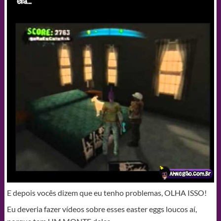
E depois vocês dizem que eu tenho problemas, OLHA ISSO!
Eu deveria fazer vídeos sobre esses easter eggs loucos aí,