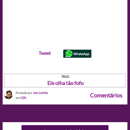
Tweet
TAGS:
Ele olha tão fofo
Postado por
Joe Loreto
Comentários
em
Gifs