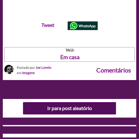
Tweet
TAGS:
Em casa
Postado por
Joe Loreto
Comentários
em
Imagens
Ir para post aleatório