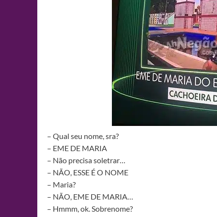
– Qual seu nome, sra?
– EME DE MARIA
– Não precisa soletrar…
– NÃO, ESSE É O NOME
– Maria?
– NÃO, EME DE MARIA…
– Hmmm, ok. Sobrenome?