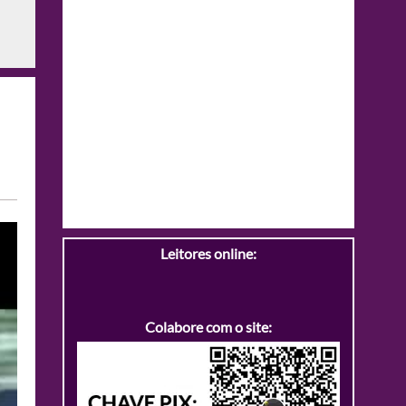
Leitores online:
Colabore com o site: