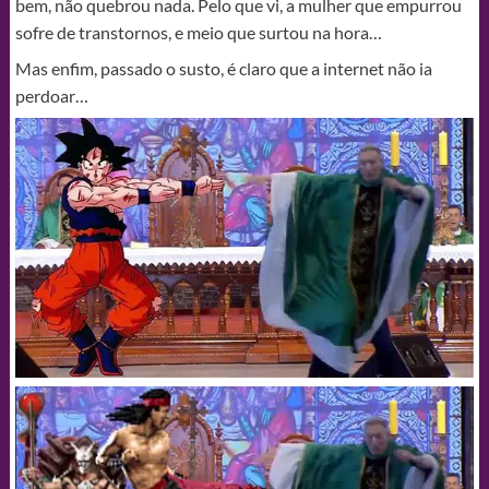
bem, não quebrou nada. Pelo que vi, a mulher que empurrou
sofre de transtornos, e meio que surtou na hora…
Mas enfim, passado o susto, é claro que a internet não ia
perdoar…