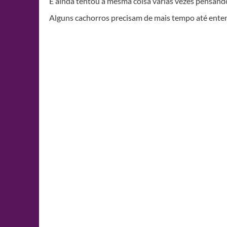
E ainda tentou a mesma coisa várias vezes pens
Alguns cachorros precisam de mais tempo até ente