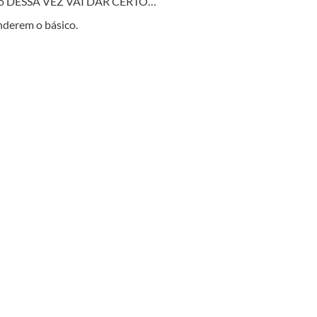
ando DESSA VEZ VAI DAR CERTO…
nderem o básico.