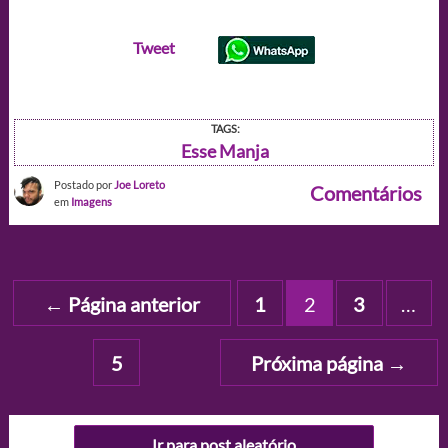
Tweet
TAGS:
Esse Manja
Postado por
Joe Loreto
Comentários
em
Imagens
Paginação
←
Página anterior
1
2
3
…
de
posts
5
Próxima página
→
Ir para post aleatório