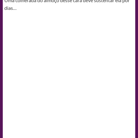
Uma colherada do almoço desse cara deve sustentar ela por
dias…