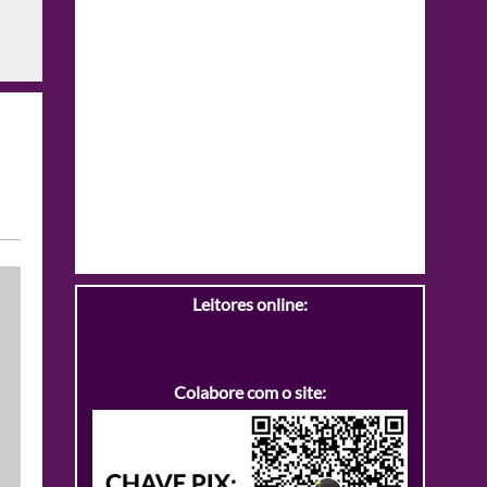
Leitores online:
Colabore com o site: