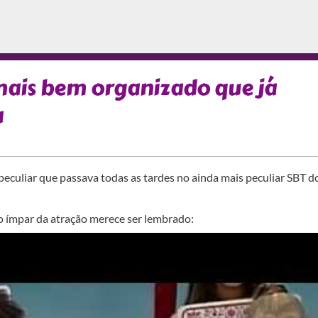
ais bem organizado que já
a
peculiar que passava todas as tardes no ainda mais peculiar SBT d
to ímpar da atração merece ser lembrado: