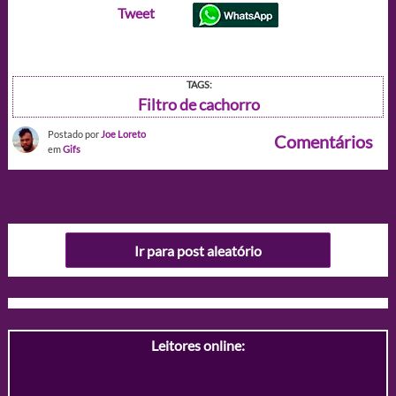
Tweet
TAGS:
Filtro de cachorro
Postado por
Joe Loreto
Comentários
em
Gifs
Ir para post aleatório
Leitores online: