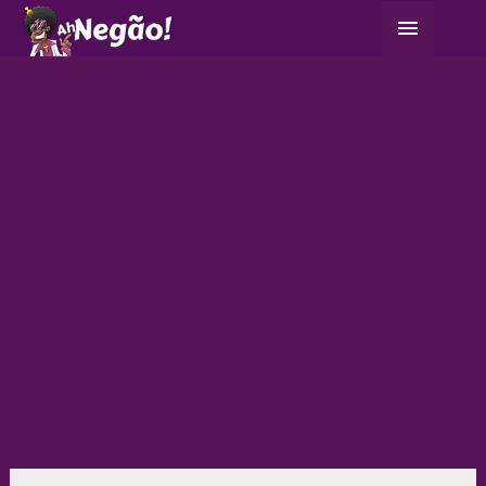
Ir
Menu
para
principa
o
conteúdo