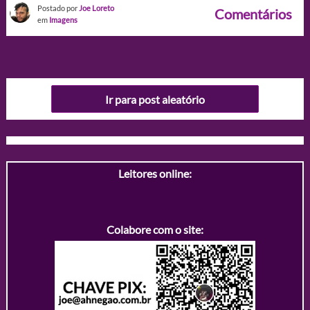
Postado por
Joe Loreto
Comentários
em
Imagens
Ir para post aleatório
Leitores online:
Colabore com o site: