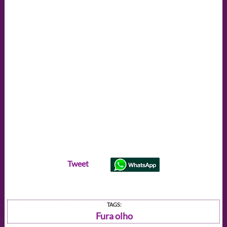
Tweet
TAGS:
Fura olho