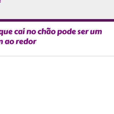
e
que cai no chão pode ser um
m ao redor