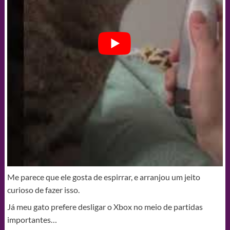
Me parece que ele gosta de espirrar, e arranjou um jeito
curioso de fazer isso.
Já meu gato prefere desligar o Xbox no meio de partidas
importantes…