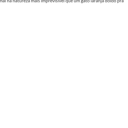
mal na natureza mais imprevisível que um gato laranja doido pra