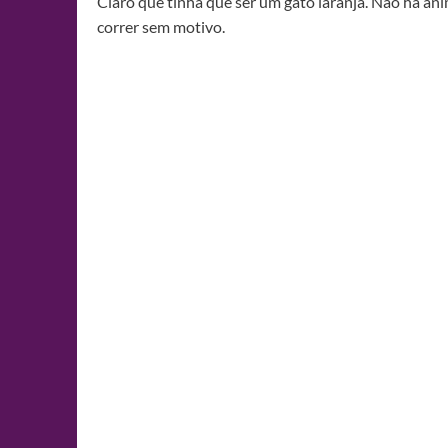
Claro que tinha que ser um gato laranja. Não há ani
correr sem motivo.