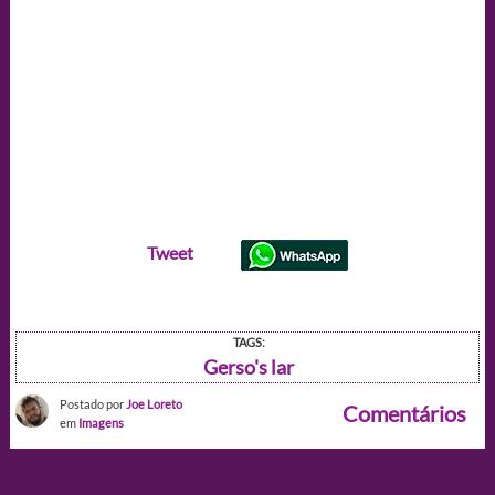
Tweet
TAGS:
Gerso's lar
Postado por
Joe Loreto
Comentários
em
Imagens