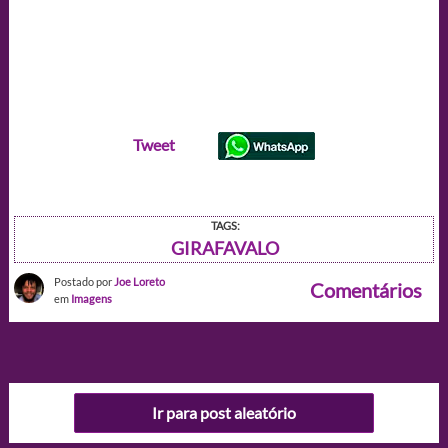
Tweet
TAGS:
GIRAFAVALO
Postado por
Joe Loreto
Comentários
em
Imagens
Ir para post aleatório