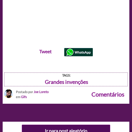
Tweet
TAGS:
Grandes invenções
Postado por
Joe Loreto
Comentários
em
Gifs
Ir para post aleatório