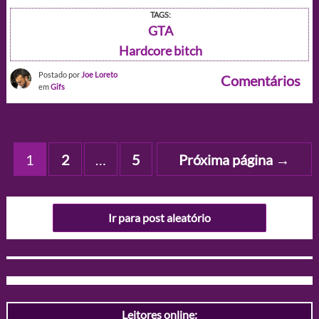
TAGS:
GTA
Hardcore bitch
Postado por
Joe Loreto
Comentários
em
Gifs
Paginação
1
2
…
5
Próxima página
→
de
posts
Ir para post aleatório
Leitores online: