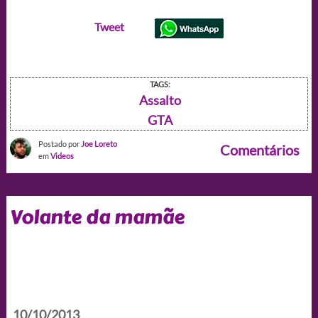
Tweet
TAGS:
Assalto
GTA
Postado por
Joe Loreto
Comentários
em
Videos
Volante da mamãe
10/10/2013