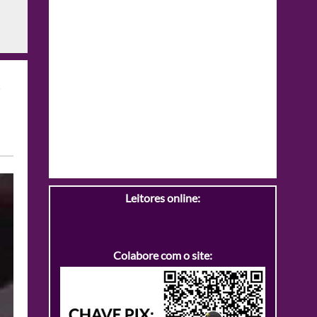
Leitores online:
Colabore com o site: