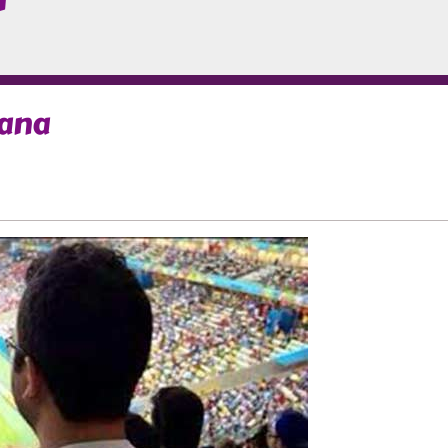
I
mana