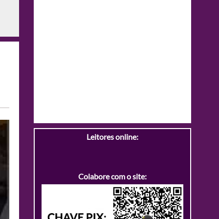
Leitores online:
Colabore com o site: