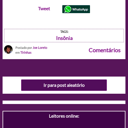
Tweet
TAGS:
Insônia
Postado por
Joe Loreto
Comentários
em
Tirinhas
Ir para post aleatório
Leitores online: