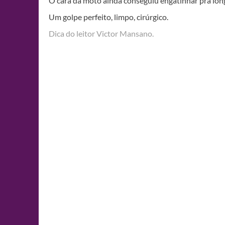
O cara da moto ainda conseguiu engatinhar pra lon
Um golpe perfeito, limpo, cirúrgico.
Dica do leitor Victor Mansano.