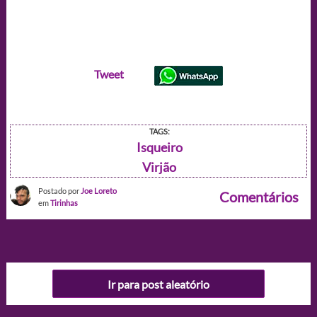
Tweet
TAGS:
Isqueiro
Virjão
Postado por
Joe Loreto
Comentários
em
Tirinhas
Ir para post aleatório