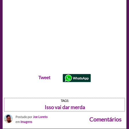
Tweet
TAGS:
Isso vai dar merda
Postado por
Joe Loreto
Comentários
em
Imagens