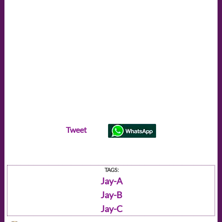
Tweet
TAGS:
Jay-A
Jay-B
Jay-C