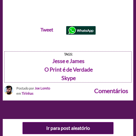
Tweet
TAGS:
Jesse e James
O Print é de Verdade
Skype
Postado por
Joe Loreto
Comentários
em
Tirinhas
Ir para post aleatório