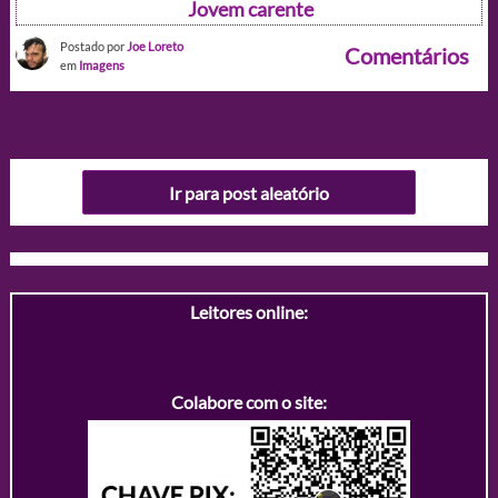
Jovem carente
Postado por
Joe Loreto
Comentários
em
Imagens
Ir para post aleatório
Leitores online:
Colabore com o site: