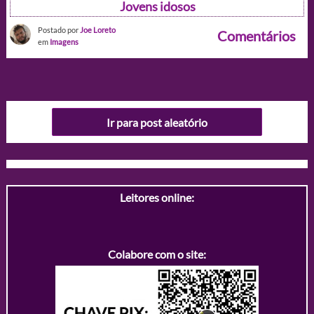
Jovens idosos
Postado por
Joe Loreto
Comentários
em
Imagens
Ir para post aleatório
Leitores online:
Colabore com o site: