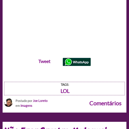
Tweet
TAGS:
LOL
Postado por
Joe Loreto
Comentários
em
Imagens