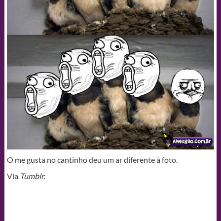
O me gusta no cantinho deu um ar diferente à foto.
Via
Tumblr.