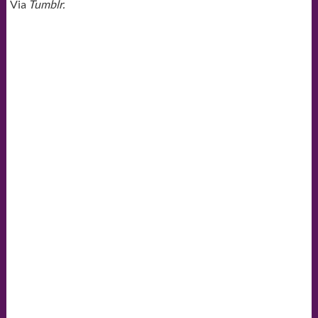
Via
Tumblr.