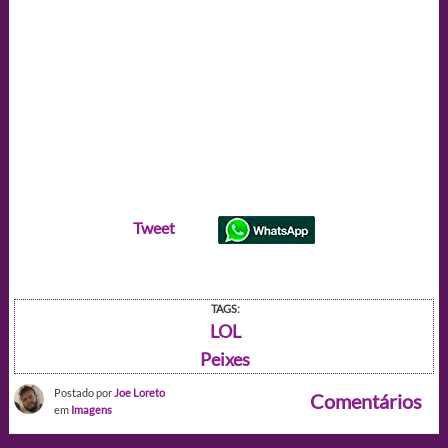
Tweet
TAGS:
LOL
Peixes
Postado por
Joe Loreto
Comentários
em
Imagens