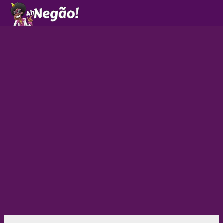
Ir
para
o
conteúdo