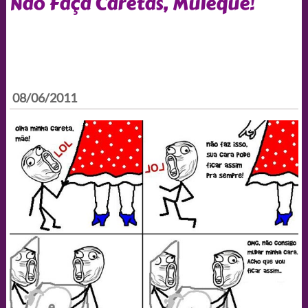
Não Faça Caretas, Muleque!
08/06/2011