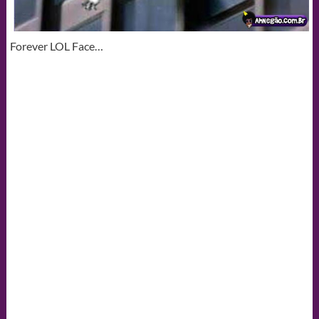
Forever LOL Face…