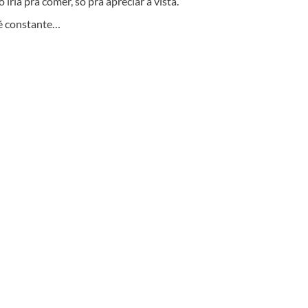
iria pra comer, só pra apreciar a vista.
 é constante…