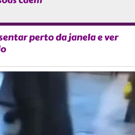
soas caem
entar perto da janela e ver
do