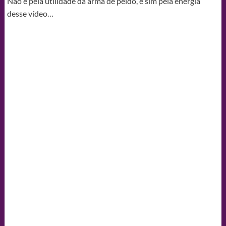
Não é pela utilidade da arma de peido, e sim pela energia
desse vídeo…