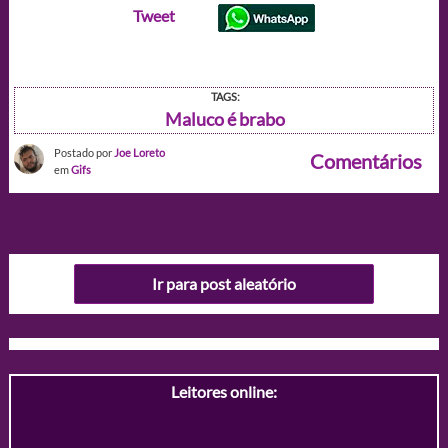
Tweet
TAGS:
Maluco é brabo
Postado por
Joe Loreto
Comentários
em
Gifs
Ir para post aleatório
Leitores online: