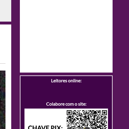
Leitores online:
Colabore com o site: