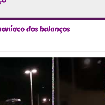
ço
aníaco dos balanços