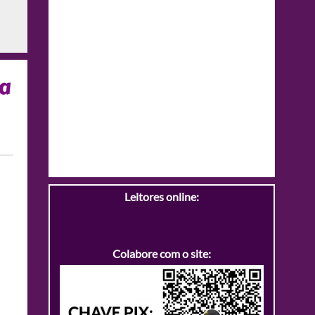
ca
Leitores online:
Colabore com o site: