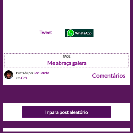
Tweet
TAGS:
Me abraça galera
Postado por
Joe Loreto
Comentários
em
Gifs
Ir para post aleatório