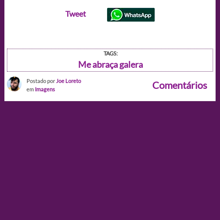
Tweet
TAGS:
Me abraça galera
Postado por
Joe Loreto
Comentários
em
Imagens