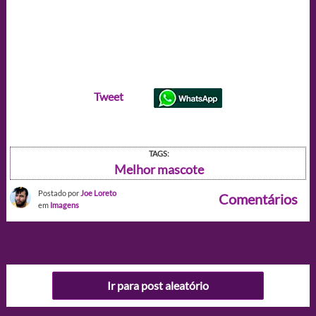
Tweet
TAGS:
Melhor mascote
Postado por
Joe Loreto
Comentários
em
Imagens
Ir para post aleatório