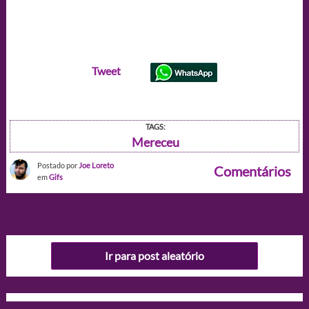
Tweet
TAGS:
Mereceu
Postado por
Joe Loreto
Comentários
em
Gifs
Ir para post aleatório